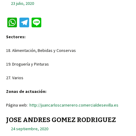
23 julio, 2020
W
Te
Li
h
le
n
Sectores:
at
gr
e
sA
a
18. Alimentación, Bebidas y Conservas
p
m
19. Droguería y Pinturas
p
27. Varios
Zonas de actuación:
Página web:
http://juancarloscarnerero.comercialdesevilla.es
JOSE ANDRES GOMEZ RODRIGUEZ
24 septiembre, 2020