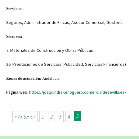
h
le
n
Servicios:
at
gr
e
sA
a
Seguros, Administrador de Fincas, Asesor Comercial, Gestoría
p
m
Sectores:
p
7. Materiales de Construcción y Obras Públicas
26. Prestaciones de Servicios (Publicidad, Servicios Financieros)
Zonas de actuación:
Andalucía
Página web:
https://joaquindrakenoguero.comercialdesevilla.es/
« Anterior
1
2
3
4
5