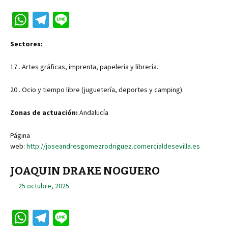
W
Te
Li
h
le
n
Sectores:
at
gr
e
sA
a
17 . Artes gráficas, imprenta, papelería y librería.
p
m
20 . Ocio y tiempo libre (juguetería, deportes y camping).
p
Zonas de actuación:
Andalucía
Página
web:
http://joseandresgomezrodriguez.comercialdesevilla.es
JOAQUIN DRAKE NOGUERO
25 octubre, 2025
W
Te
Li