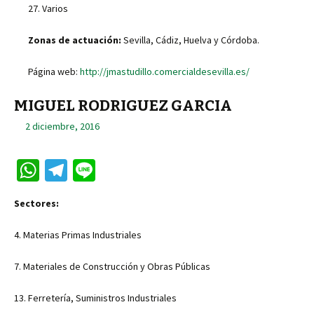
p
m
27. Varios
p
Zonas de actuación:
Sevilla, Cádiz, Huelva y Córdoba.
Página web:
http://jmastudillo.comercialdesevilla.es/
MIGUEL RODRIGUEZ GARCIA
2 diciembre, 2016
W
Te
Li
h
le
n
Sectores:
at
gr
e
sA
a
4. Materias Primas Industriales
p
m
7. Materiales de Construcción y Obras Públicas
p
13. Ferretería, Suministros Industriales