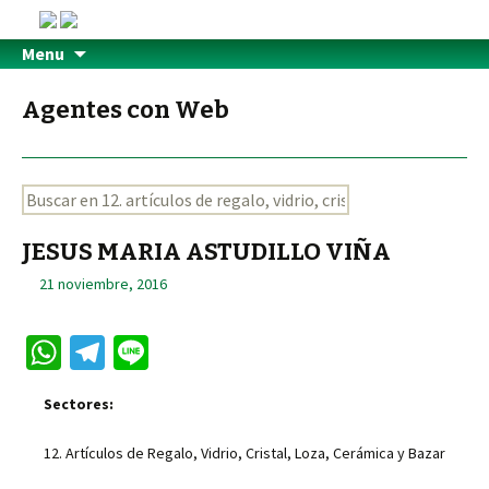
Menu
Agentes con Web
JESUS MARIA ASTUDILLO VIÑA
21 noviembre, 2016
W
Te
Li
h
le
n
Sectores:
at
gr
e
sA
a
12. Artículos de Regalo, Vidrio, Cristal, Loza, Cerámica y Bazar