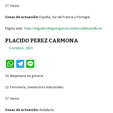
27. Varios
Zonas de actuación:
España, Sur de Francia y Portugal.
Página web:
http://miguelrodriguezgarcia.comercialdesevilla.es
PLACIDO PEREZ CARMONA
5 octubre, 2019
W
Te
Li
h
le
n
10. Maquinaria en general
at
gr
e
sA
a
13. Ferretería, Suministros Industriales
p
m
27. Varios
p
Zonas de actuación:
Andalucía