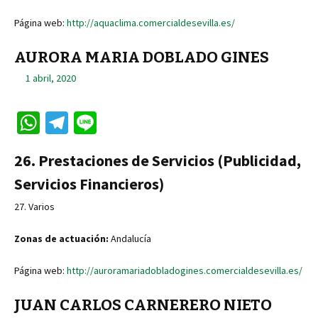
Página web:
http://aquaclima.comercialdesevilla.es/
AURORA MARIA DOBLADO GINES
1 abril, 2020
W
Te
Li
h
le
n
26. Prestaciones de Servicios (Publicidad,
at
gr
e
Servicios Financieros)
sA
a
p
m
27. Varios
p
Zonas de actuación:
Andalucía
Página web:
http://auroramariadobladogines.comercialdesevilla.es/
JUAN CARLOS CARNERERO NIETO