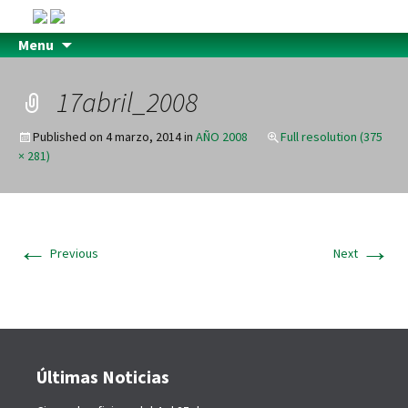
Menu
17abril_2008
Published on
4 marzo, 2014
in
AÑO 2008
Full resolution (375
× 281)
←
→
Previous
Next
Últimas Noticias