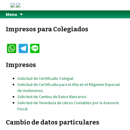
Menu
Impresos para Colegiados
W
Te
Li
h
le
n
Impresos
at
gr
e
sA
a
Solicitud de Certificado Colegial
p
m
Solicitud de Certificado para el Alta en el Régimen Especial
de Autónomos.
p
Solicitud de Cambio de Datos Bancarios.
Solicitud de Teneduría de Libros Contables por la Asesoría
Fiscal.
Cambio de datos particulares