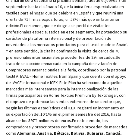
Chamartín será escenario la próxima semana, desde el jueves 8 de
septiembre hasta el sábado 10, de la única feria especializada en
textiles para el hogar que se celebra en España y que reunirá una
oferta de 71 firmas expositoras, un 53% más que en la anterior
edición.El certamen, que se dirige a un perfil de visitantes
profesionales especializados en este segmento, ha potenciado su
carácter de plataforma internacional y de presentación de
novedades a los mercados prioritarios para el textil ‘made in Spain’.
Y en este sentido, la cita ha confirmado la visita de cerca de 70
profesionales internacionales procedentes de 29 mercados.Se
trata de una acción enmarcada en la campaña de invitación de
Compradores Internacionales a la feria, coordinado por la patronal
textil ATEVAL – Home Textiles from Spain y que cuenta con el apoyo
de IVACE Internacional e ICEX. Este Plan ha seleccionado aquellos
mercados más interesantes para la internacionalización de las
firmas participantes en Home Textiles Premium by Textilhogar, con
el objetivo de potenciar las ventas exteriores de un sector que,
según las últimas estadísticas del ICEX, registró un incremento en
su exportación del 10’1% en el primer semestre del 2016, hasta
alcanzar los 597’1 millones de euros.En este sentido, los
compradores y prescriptores confirmados proceden de mercados
como
Alemania, Austria, Bélgica, Bolivia, Bulgaria, Canadá,