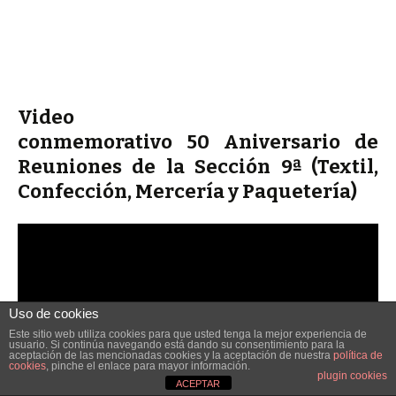
Video
conmemorativo 50 Aniversario de
Reuniones de la Sección 9ª (Textil,
Confección, Mercería y Paquetería)
Uso de cookies
Este sitio web utiliza cookies para que usted tenga la mejor experiencia de
usuario. Si continúa navegando está dando su consentimiento para la
aceptación de las mencionadas cookies y la aceptación de nuestra
política de
cookies
, pinche el enlace para mayor información.
plugin cookies
ACEPTAR