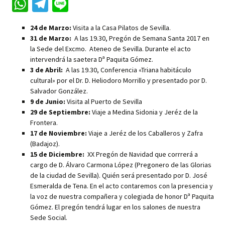
W
Te
Li
h
le
n
24 de Marzo:
Visita a la Casa Pilatos de Sevilla.
at
gr
e
31 de Marzo:
A las 19.30, Pregón de Semana Santa 2017 en
sA
a
la Sede del Excmo. Ateneo de Sevilla. Durante el acto
intervendrá la saetera Dª Paquita Gómez.
p
m
3 de Abril:
A las 19.30, Conferencia «Triana habitáculo
p
cultural» por el Dr. D. Heliodoro Morrillo y presentado por D.
Salvador González.
9 de Junio:
Visita al Puerto de Sevilla
29 de Septiembre:
Viaje a Medina Sidonia y Jeréz de la
Frontera.
17 de Noviembre:
Viaje a Jeréz de los Caballeros y Zafra
(Badajoz).
15 de Diciembre:
XX Pregón de Navidad que corrrerá a
cargo de D. Álvaro Carmona López (Pregonero de las Glorias
de la ciudad de Sevilla). Quién será presentado por D. José
Esmeralda de Tena. En el acto contaremos con la presencia y
la voz de nuestra compañera y colegiada de honor Dª Paquita
Gómez. El pregón tendrá lugar en los salones de nuestra
Sede Social.