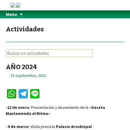
Menu
Actividades
AÑO 2024
15 septiembre, 2023
W
Te
Li
h
le
n
-12 de enero
: Presentación y lanzamiento de la «
Gaceta
at
gr
e
Manteniendo el Ritmo
«
sA
a
–
9 de marzo
: Visita prevista
Palacio Arzobispal