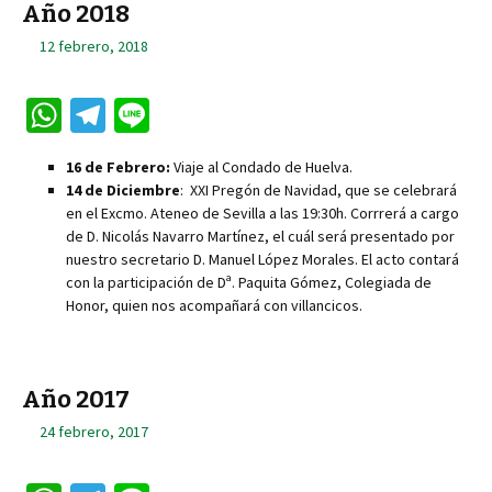
Año 2018
12 febrero, 2018
W
Te
Li
h
le
n
16 de Febrero:
Viaje al Condado de Huelva.
at
gr
e
14 de Diciembre
: XXI Pregón de Navidad, que se celebrará
sA
a
en el Excmo. Ateneo de Sevilla a las 19:30h. Corrrerá a cargo
de D. Nicolás Navarro Martínez, el cuál será presentado por
p
m
nuestro secretario D. Manuel López Morales. El acto contará
p
con la participación de Dª. Paquita Gómez, Colegiada de
Honor, quien nos acompañará con villancicos.
Año 2017
24 febrero, 2017