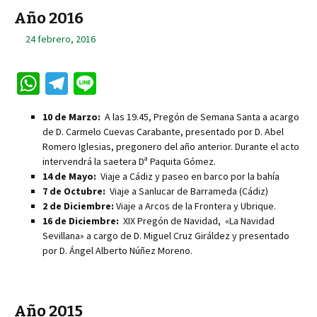
Año 2016
24 febrero, 2016
W
Te
Li
h
le
n
10 de Marzo:
A las 19.45, Pregón de Semana Santa a acargo
at
gr
e
de D. Carmelo Cuevas Carabante, presentado por D. Abel
sA
a
Romero Iglesias, pregonero del año anterior. Durante el acto
intervendrá la saetera Dª Paquita Gómez.
p
m
14 de Mayo:
Viaje a Cádiz y paseo en barco por la bahía
p
7 de Octubre:
Viaje a Sanlucar de Barrameda (Cádiz)
2 de Diciembre:
Viaje a Arcos de la Frontera y Ubrique.
16 de Diciembre:
XIX Pregón de Navidad, «La Navidad
Sevillana» a cargo de D. Miguel Cruz Giráldez y presentado
por D. Ángel Alberto Núñez Moreno.
Año 2015