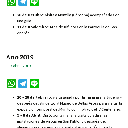
W
Te
Li
h
le
n
28 de Octubre
: visita a Montilla (Córdoba) acompañados de
at
gr
e
una guía.
sA
a
11 de Noviembre
: Misa de Difuntos en la Parroquia de San
Andrés.
p
m
p
Año 2019
3 abril, 2019
W
Te
Li
h
le
n
20 y 26 de Febrero:
visita guiada por la mañana a la Judería y
at
gr
e
después del almuerzo al Museo de Bellas Artes para visitar la
sA
a
exposición temporal del Murillo con motivo del IV Centenario.
5 y 8 de Abril
: Día 5, por la mañana visita guiada a las
p
m
instalaciones de Airbus en San Pablo, y después del
almuerzo realizaremos una visita al Acuario. Día 8, por la