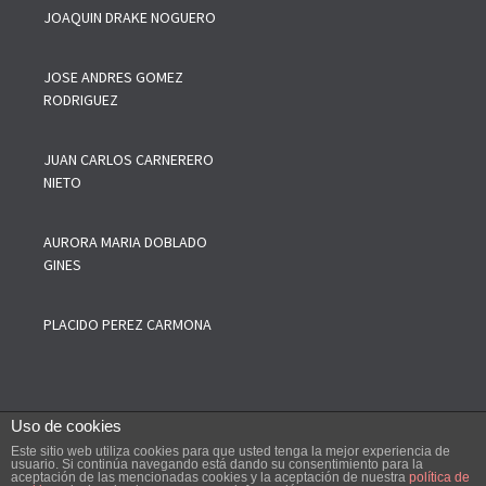
JOAQUIN DRAKE NOGUERO
JOSE ANDRES GOMEZ
RODRIGUEZ
JUAN CARLOS CARNERERO
NIETO
AURORA MARIA DOBLADO
GINES
PLACIDO PEREZ CARMONA
Uso de cookies
Este sitio web utiliza cookies para que usted tenga la mejor experiencia de
--------
COPYRIGHT © 2019 Colegio Oficial de Agentes Comerciales de
usuario. Si continúa navegando está dando su consentimiento para la
aceptación de las mencionadas cookies y la aceptación de nuestra
política de
Sevilla y Provincia, Todos los Derechos de esta web están