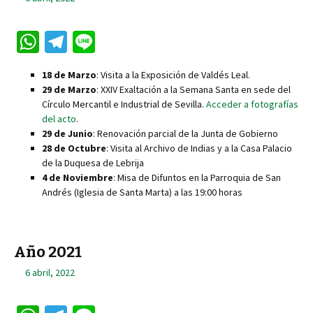
W
Te
Li
h
le
n
18 de Marzo
: Visita a la Exposición de Valdés Leal.
at
gr
e
29 de Marzo
: XXIV Exaltación a la Semana Santa en sede del
sA
a
Círculo Mercantil e Industrial de Sevilla.
Acceder a fotografías
del acto
.
p
m
29 de Junio
: Renovación parcial de la Junta de Gobierno
p
28 de Octubre
: Visita al Archivo de Indias y a la Casa Palacio
de la Duquesa de Lebrija
4 de Noviembre
: Misa de Difuntos en la Parroquia de San
Andrés (Iglesia de Santa Marta) a las 19:00 horas
Año 2021
6 abril, 2022