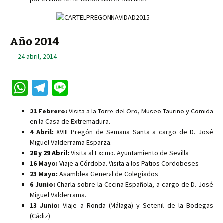
Año 2014
24 abril, 2014
W
Te
Li
h
le
n
21 Febrero:
Visita a la Torre del Oro, Museo Taurino y Comida
at
gr
e
en la Casa de Extremadura.
sA
a
4 Abril:
XVIII Pregón de Semana Santa a cargo de D. José
Miguel Valderrama Esparza.
p
m
28 y 29 Abril:
Visita al Excmo. Ayuntamiento de Sevilla
p
16 Mayo:
Viaje a Córdoba. Visita a los Patios Cordobeses
23 Mayo:
Asamblea General de Colegiados
6 Junio:
Charla sobre la Cocina Española, a cargo de D. José
Miguel Valderrama.
13 Junio:
Viaje a Ronda (Málaga) y Setenil de la Bodegas
(Cádiz)