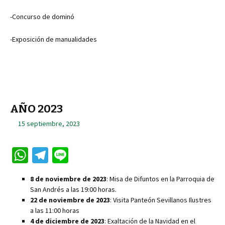
p
m
p
-Concurso de dominó
-Exposición de manualidades
AÑO 2023
15 septiembre, 2023
W
Te
Li
h
le
n
8 de noviembre de 2023
: Misa de Difuntos en la Parroquia de
at
gr
e
San Andrés a las 19:00 horas.
sA
a
22 de noviembre de 2023
: Visita Panteón Sevillanos Ilustres
a las 11:00 horas
p
m
4 de diciembre de 2023
: Exaltación de la Navidad en el