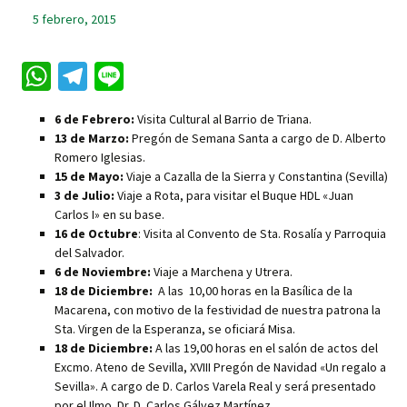
5 febrero, 2015
W
Te
Li
h
le
n
6 de Febrero:
Visita Cultural al Barrio de Triana.
at
gr
e
13 de Marzo:
Pregón de Semana Santa a cargo de D. Alberto
sA
a
Romero Iglesias.
15 de Mayo:
Viaje a Cazalla de la Sierra y Constantina (Sevilla)
p
m
3 de Julio:
Viaje a Rota, para visitar el Buque HDL «Juan
p
Carlos I» en su base.
16 de Octubre
: Visita al Convento de Sta. Rosalía y Parroquia
del Salvador.
6 de Noviembre:
Viaje a Marchena y Utrera.
18 de Diciembre:
A las 10,00 horas en la Basílica de la
Macarena, con motivo de la festividad de nuestra patrona la
Sta. Virgen de la Esperanza, se oficiará Misa.
18 de Diciembre:
A las 19,00 horas en el salón de actos del
Excmo. Ateno de Sevilla, XVIII Pregón de Navidad «Un regalo a
Sevilla». A cargo de D. Carlos Varela Real y será presentado
por el Ilmo. Dr. D. Carlos Gálvez Martínez