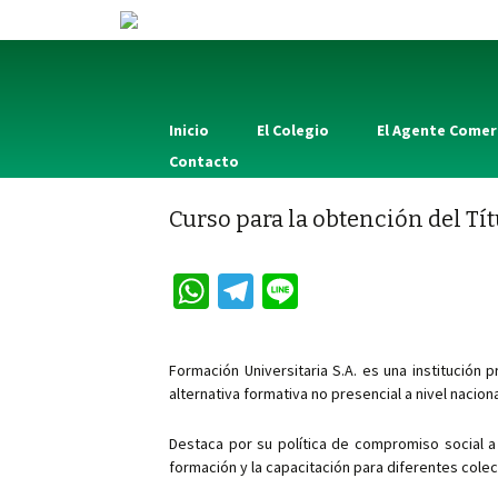
Inicio
El Colegio
El Agente Comer
Contacto
Curso para la obtención del Tí
W
Te
Li
h
le
n
at
gr
e
Formación Universitaria S.A. es una institución
sA
a
alternativa formativa no presencial a nivel naciona
p
m
Destaca por su política de compromiso social a
p
formación y la capacitación para diferentes colec