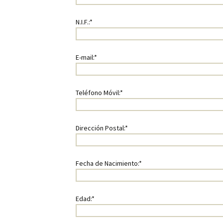
N.I.F.:*
E-mail:*
Teléfono Móvil:*
Dirección Postal:*
Fecha de Nacimiento:*
Edad:*