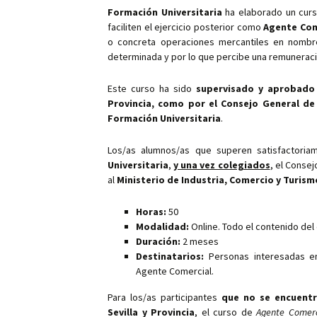
Formación Universitaria
ha elaborado un curs
faciliten el ejercicio posterior como
Agente Com
o concreta operaciones mercantiles en nombr
determinada y por lo que percibe una remuneraci
Este curso ha sido
supervisado y aprobado 
Provincia, como por el Consejo General de
Formación Universitaria
.
Los/as alumnos/as que superen satisfactoria
Universitaria
,
y una vez colegiados
, el Conse
al
Ministerio de Industria, Comercio y Turism
Horas:
50
Modalidad:
Online. Todo el contenido del
Duración:
2 meses
Destinatarios:
Personas interesadas en 
Agente Comercial.
Para los/as participantes
que no se encuentr
Sevilla y Provincia
, el curso de
Agente Comerc