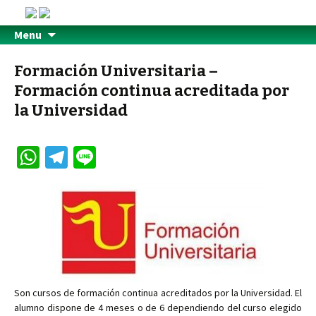
Menu
Formación Universitaria –
Formación continua acreditada por
la Universidad
W
Te
Li
h
le
n
at
gr
e
sA
a
p
m
p
Son cursos de formación continua acreditados por la Universidad. El
alumno dispone de 4 meses o de 6 dependiendo del curso elegido