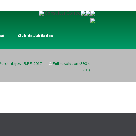
Consultar Correo
dad
Club de Jubilados
Porcentajes I.R.P.F. 2017
Full resolution (390 ×
508)