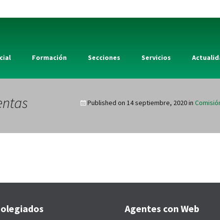
cial
Formación
Secciones
Servicios
Actuali
entas
Published on
14 septiembre, 2020
in
Comisió
olegiados
Agentes con Web