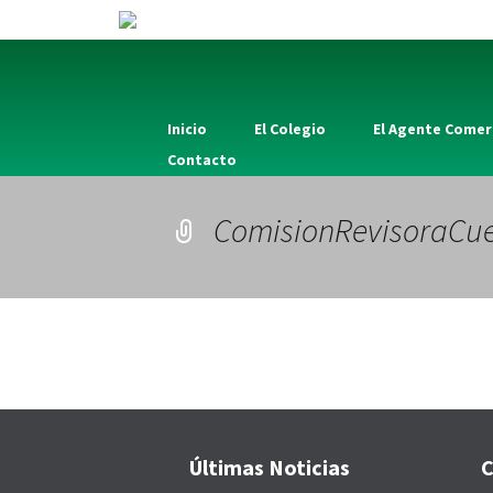
Inicio
El Colegio
El Agente Comer
Contacto
ComisionRevisoraCu
Últimas Noticias
C