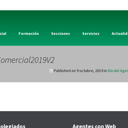
cial
Formación
Secciones
Servicios
Actuali
Comercial2019V2
Published on
9 octubre, 2019
in
Día del Age
olegiados
Agentes con Web