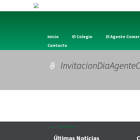
Inicio
El Colegio
El Agente Comer
Contacto
InvitacionDiaAgente
←
Previous
Últimas Noticias
C