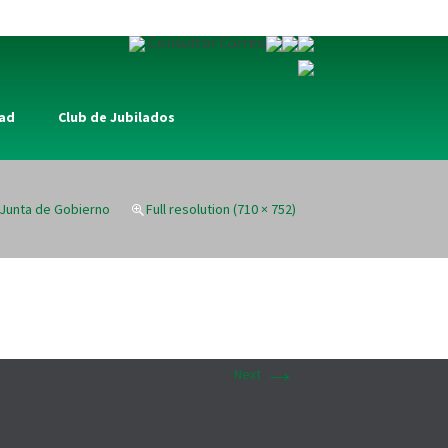
Consultar Correo
dad
Club de Jubilados
Junta de Gobierno
Full resolution (710 × 752)
→
Next