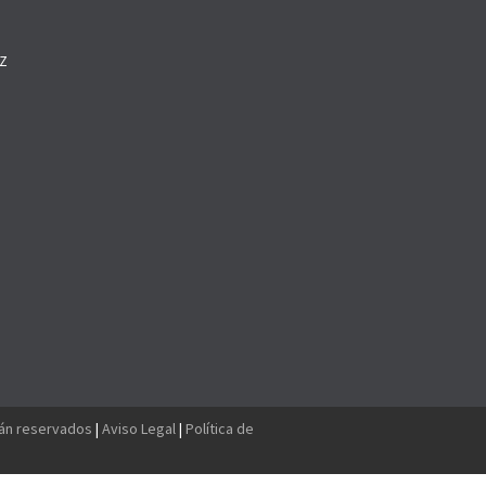
Z
O
tán reservados
|
Aviso Legal
|
Política de