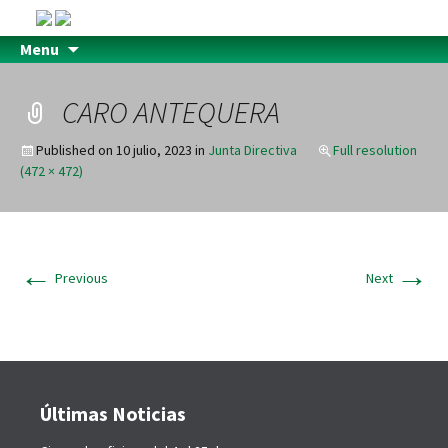
Menu
CARO ANTEQUERA
Published on
10 julio, 2023
in
Junta Directiva
Full resolution
(472 × 472)
←
→
Previous
Next
Últimas Noticias