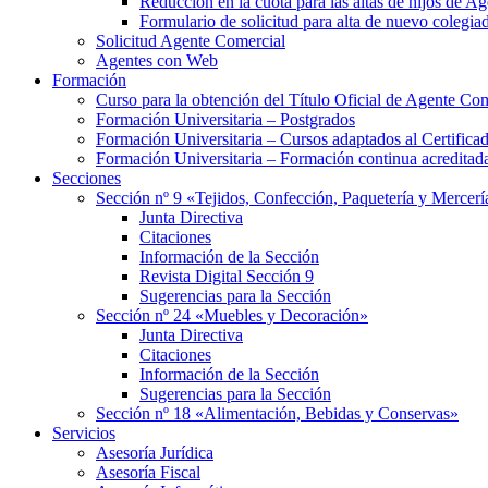
Reducción en la cuota para las altas de hijos de 
Formulario de solicitud para alta de nuevo colegia
Solicitud Agente Comercial
Agentes con Web
Formación
Curso para la obtención del Título Oficial de Agente Co
Formación Universitaria – Postgrados
Formación Universitaria – Cursos adaptados al Certifica
Formación Universitaria – Formación continua acreditada
Secciones
Sección nº 9 «Tejidos, Confección, Paquetería y Mercerí
Junta Directiva
Citaciones
Información de la Sección
Revista Digital Sección 9
Sugerencias para la Sección
Sección nº 24 «Muebles y Decoración»
Junta Directiva
Citaciones
Información de la Sección
Sugerencias para la Sección
Sección nº 18 «Alimentación, Bebidas y Conservas»
Servicios
Asesoría Jurídica
Asesoría Fiscal