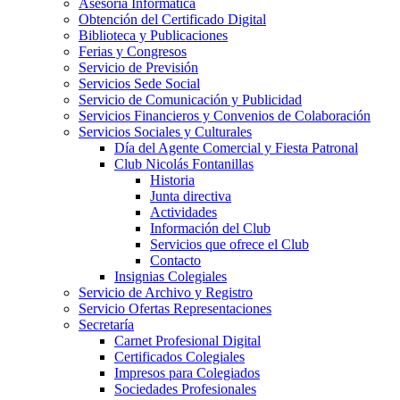
Asesoría Informática
Obtención del Certificado Digital
Biblioteca y Publicaciones
Ferias y Congresos
Servicio de Previsión
Servicios Sede Social
Servicio de Comunicación y Publicidad
Servicios Financieros y Convenios de Colaboración
Servicios Sociales y Culturales
Día del Agente Comercial y Fiesta Patronal
Club Nicolás Fontanillas
Historia
Junta directiva
Actividades
Información del Club
Servicios que ofrece el Club
Contacto
Insignias Colegiales
Servicio de Archivo y Registro
Servicio Ofertas Representaciones
Secretaría
Carnet Profesional Digital
Certificados Colegiales
Impresos para Colegiados
Sociedades Profesionales