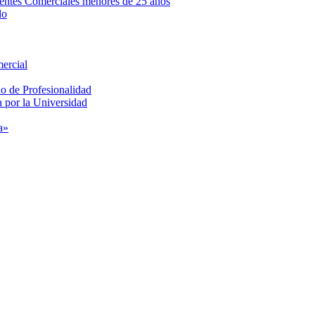
Agentes Comerciales menores de 25 años
do
mercial
do de Profesionalidad
 por la Universidad
a»