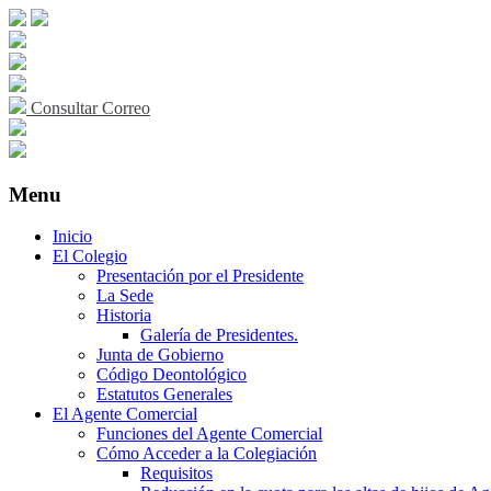
Consultar Correo
Menu
Skip
Inicio
to
El Colegio
content
Presentación por el Presidente
La Sede
Historia
Galería de Presidentes.
Junta de Gobierno
Código Deontológico
Estatutos Generales
El Agente Comercial
Funciones del Agente Comercial
Cómo Acceder a la Colegiación
Requisitos