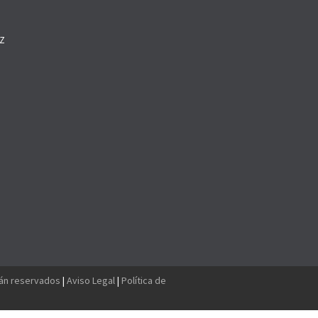
Z
O
tán reservados
|
Aviso Legal
|
Política de