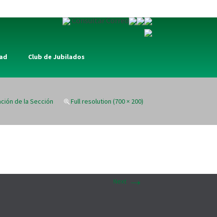
Consultar Correo
dad
Club de Jubilados
ción de la Sección
Full resolution (700 × 200)
→
Next