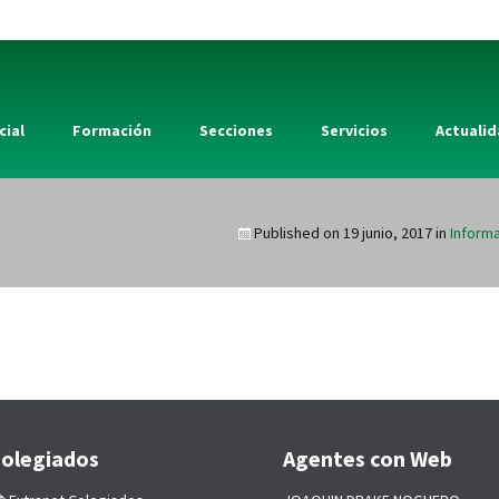
cial
Formación
Secciones
Servicios
Actuali
Published on
19 junio, 2017
in
Informa
olegiados
Agentes con Web