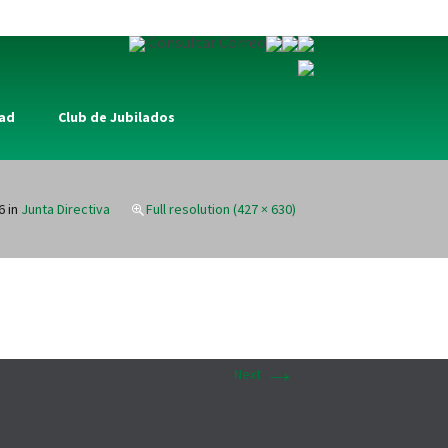
Consultar Correo
dad
Club de Jubilados
6
in
Junta Directiva
Full resolution (427 × 630)
→
Next