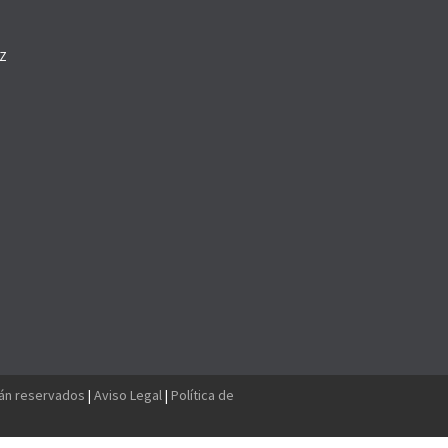
Z
O
tán reservados
|
Aviso Legal
|
Política de