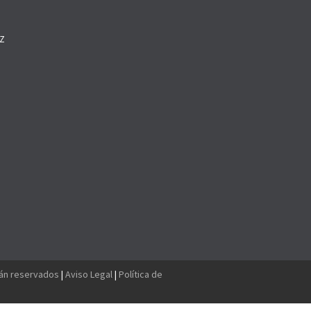
Z
O
tán reservados
|
Aviso Legal
|
Política de