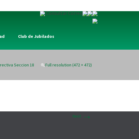
Consultar Correo
dad
Club de Jubilados
irectiva Seccion 18
Full resolution (472 × 472)
→
Next