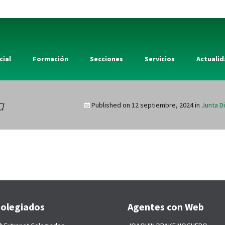
cial
Formación
Secciones
Servicios
Actuali
a
Published on
12 septiembre, 2024
in
Junta D
olegiados
Agentes con Web