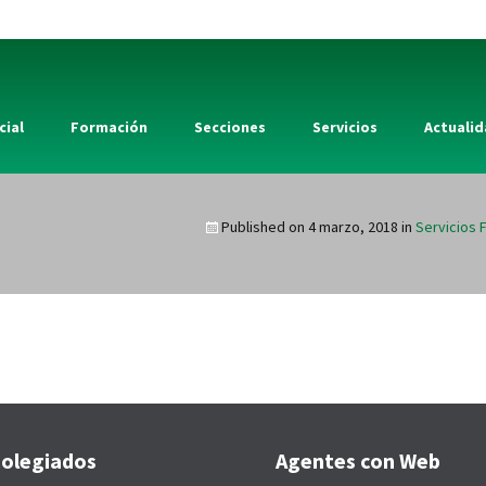
cial
Formación
Secciones
Servicios
Actuali
Published on
4 marzo, 2018
in
Servicios 
olegiados
Agentes con Web