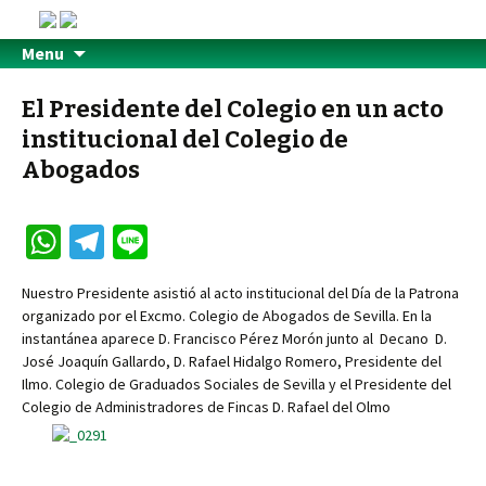
Menu
El Presidente del Colegio en un acto
institucional del Colegio de
Abogados
W
Te
Li
h
le
n
Nuestro Presidente asistió al acto institucional del Día de la Patrona
at
gr
e
organizado por el Excmo. Colegio de Abogados de Sevilla. En la
sA
a
instantánea aparece D. Francisco Pérez Morón junto al Decano D.
José Joaquín Gallardo, D. Rafael Hidalgo Romero, Presidente del
p
m
Ilmo. Colegio de Graduados Sociales de Sevilla y el Presidente del
p
Colegio de Administradores de Fincas D. Rafael del Olmo