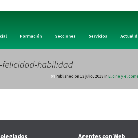
cial
Formación
Secciones
Servicios
Actuali
-felicidad-habilidad
Published on
13 julio, 2018
in
El cine y el com
olegiados
Agentes con Web