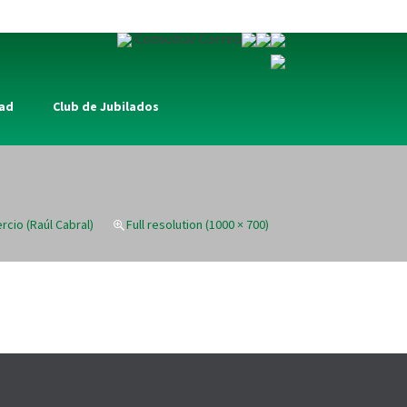
Consultar Correo
dad
Club de Jubilados
ercio (Raúl Cabral)
Full resolution (1000 × 700)