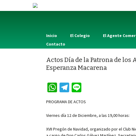
Inicio
El Colegio
El Agente Comer
Contacto
Actos Día de la Patrona de los 
Esperanza Macarena
W
Te
Li
h
le
n
PROGRAMA DE ACTOS
at
gr
e
sA
a
Viernes día 12 de Diciembre, a las 19,00 horas:
p
m
XVII Pregón de Navidad, organizado por el Club Ni
a cargo de Don Carlos Gálvez Martínez, Secretari