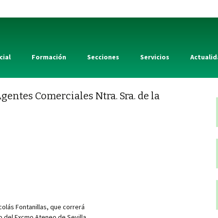
cial
Formación
Secciones
Servicios
Actuali
Agentes Comerciales Ntra. Sra. de la
colás Fontanillas, que correrá
o del Excmo.Ateneo de Sevilla,