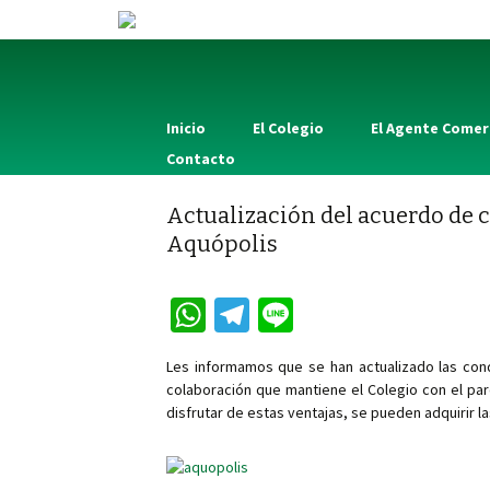
Inicio
El Colegio
El Agente Comer
Contacto
Actualización del acuerdo de
Aquópolis
W
Te
Li
h
le
n
Les informamos que se han actualizado las cond
at
gr
e
colaboración que mantiene el Colegio con el pa
sA
a
disfrutar de estas ventajas, se pueden adquirir l
p
m