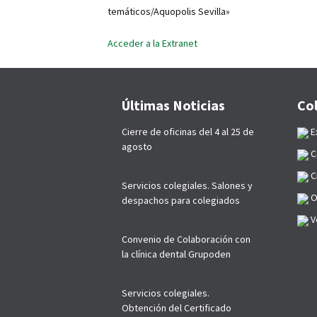
p
temáticos/Aquopolis Sevilla»
Acceder a la Extranet
Últimas Noticias
Co
Cierre de oficinas del 4 al 25 de
E
agosto
C
C
Servicios colegiales. Salones y
O
despachos para colegiados
Ve
Convenio de Colaboración con
la clínica dental Grupoden
Servicios colegiales.
Obtención del Certificado