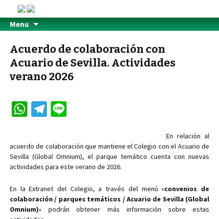
Menu
Acuerdo de colaboración con
Acuario de Sevilla. Actividades
verano 2026
W
Te
Li
h
le
n
at
gr
e
En relación al
acuerdo de colaboración que mantiene el Colegio con el Acuario de
sA
a
Sevilla (Global Omnium), el parque temático cuenta con nuevas
p
m
actividades para este verano de 2026.
p
En la Extranet del Colegio, a través del menú «
convenios de
colaboración / parques temáticos / Acuario de Sevilla (Global
Omnium)
» podrán obtener más información sobre estas