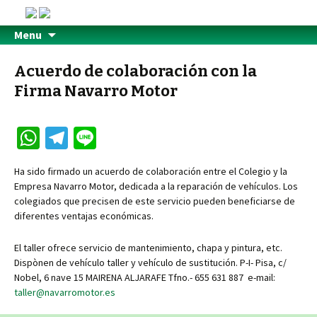
Menu
Acuerdo de colaboración con la
Firma Navarro Motor
W
Te
Li
h
le
n
Ha sido firmado un acuerdo de colaboración entre el Colegio y la
at
gr
e
Empresa Navarro Motor, dedicada a la reparación de vehículos. Los
sA
a
colegiados que precisen de este servicio pueden beneficiarse de
diferentes ventajas económicas.
p
m
p
El taller ofrece servicio de mantenimiento, chapa y pintura, etc.
Dispònen de vehículo taller y vehículo de sustitución. P-I- Pisa, c/
Nobel, 6 nave 15 MAIRENA ALJARAFE Tfno.- 655 631 887 e-mail:
taller@navarromotor.es