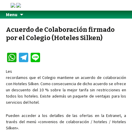
Menu
Acuerdo de Colaboración firmado
por el Colegio (Hoteles Silken)
W
Te
Li
h
le
n
Les
at
gr
e
recordamos que el Colegio mantiene un acuerdo de colaboración
sA
a
con Hoteles Silken. Como consecuencia de dicho acuerdo se ofrece
un descuento del 10 % sobre la mejor tarifa sin restricciones en
p
m
todos los hoteles. Existe además un paquete de ventajas para los
p
servicios del hotel.
Pueden acceder a los detalles de las ofertas en la Extranet, a
través del menú «convenios de colaboración / hoteles / Hoteles
Silken».