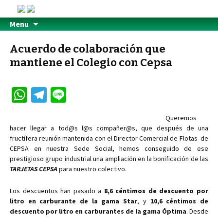
Menu
Acuerdo de colaboración que
mantiene el Colegio con Cepsa
W
Te
Li
h
le
n
Queremos
at
gr
e
hacer llegar a tod@s l@s compañer@s, que después de una
sA
a
fructífera reunión mantenida con el Director Comercial de Flotas de
CEPSA en nuestra Sede Social, hemos conseguido de ese
p
m
prestigioso grupo industrial una ampliación en la bonificación de las
p
TARJETAS CEPSA
para nuestro colectivo.
Los descuentos han pasado a
8,6 céntimos de descuento por
litro en carburante de la gama Star
, y
10,6 céntimos de
descuento por litro en carburantes de la gama Óptima
. Desde