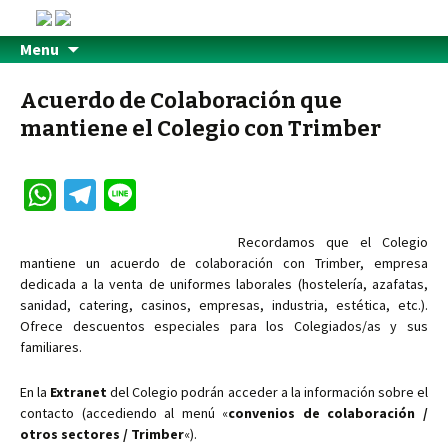
Menu
Acuerdo de Colaboración que
mantiene el Colegio con Trimber
W
Te
Li
h
le
n
Recordamos que el Colegio
at
gr
e
mantiene un acuerdo de colaboración con Trimber, empresa
sA
a
dedicada a la venta de uniformes laborales (hostelería, azafatas,
sanidad, catering, casinos, empresas, industria, estética, etc.).
p
m
Ofrece descuentos especiales para los Colegiados/as y sus
p
familiares.
En la
Extranet
del Colegio podrán acceder a la información sobre el
contacto (accediendo al menú «
convenios de colaboración /
otros sectores / Trimber
«).