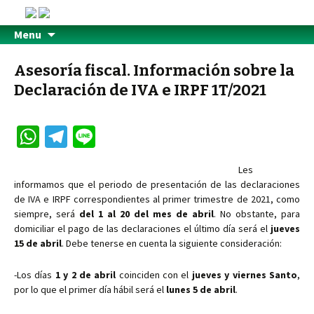
Menu
Asesoría fiscal. Información sobre la
Declaración de IVA e IRPF 1T/2021
W
Te
Li
h
le
n
Les
at
gr
e
informamos que el periodo de presentación de las declaraciones
sA
a
de IVA e IRPF correspondientes al primer trimestre de 2021, como
siempre, será
del 1 al 20 del mes de abril
. No obstante, para
p
m
domiciliar el pago de las declaraciones el último día será el
jueves
p
15 de abril
. Debe tenerse en cuenta la siguiente consideración:
-Los días
1 y 2 de abril
coinciden con el
jueves y viernes Santo
,
por lo que el primer día hábil será el
lunes 5 de abril
.