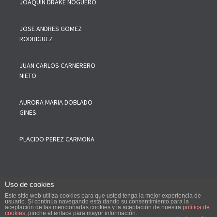
JOAQUIN DRAKE NOGUERO
JOSE ANDRES GOMEZ
RODRIGUEZ
JUAN CARLOS CARNERERO
NIETO
AURORA MARIA DOBLADO
GINES
PLACIDO PEREZ CARMONA
Uso de cookies
Este sitio web utiliza cookies para que usted tenga la mejor experiencia de
--------
COPYRIGHT © 2019 Colegio Oficial de Agentes Comerciales de
usuario. Si continúa navegando está dando su consentimiento para la
aceptación de las mencionadas cookies y la aceptación de nuestra
política de
Sevilla y Provincia, Todos los Derechos de esta web están
cookies
, pinche el enlace para mayor información.