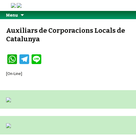
Menu
Auxiliars de Corporacions Locals de
Catalunya
W
Te
Li
h
le
n
[On-Line]
at
gr
e
sA
a
p
m
p