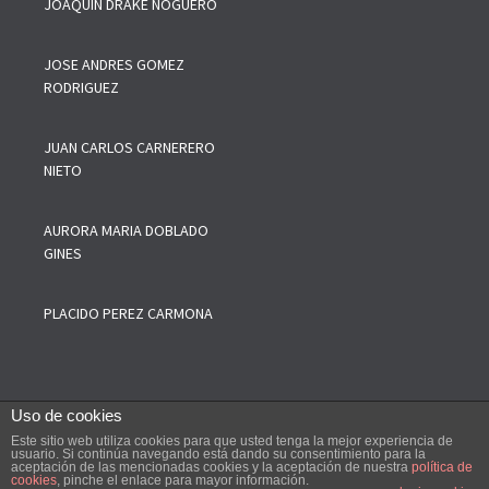
JOAQUIN DRAKE NOGUERO
JOSE ANDRES GOMEZ
RODRIGUEZ
JUAN CARLOS CARNERERO
NIETO
AURORA MARIA DOBLADO
GINES
PLACIDO PEREZ CARMONA
Uso de cookies
Este sitio web utiliza cookies para que usted tenga la mejor experiencia de
--------
COPYRIGHT © 2019 Colegio Oficial de Agentes Comerciales de
usuario. Si continúa navegando está dando su consentimiento para la
aceptación de las mencionadas cookies y la aceptación de nuestra
política de
Sevilla y Provincia, Todos los Derechos de esta web están
cookies
, pinche el enlace para mayor información.