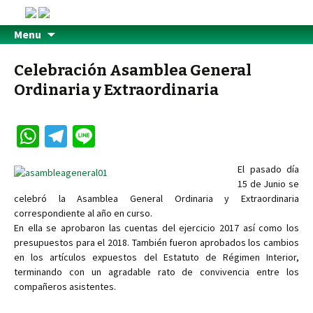
Menu
Celebración Asamblea General
Ordinaria y Extraordinaria
W
Te
Li
h
le
n
El pasado día
at
gr
e
15 de Junio se
sA
a
celebró la Asamblea General Ordinaria y Extraordinaria
correspondiente al año en curso.
p
m
En ella se aprobaron las cuentas del ejercicio 2017 así como los
p
presupuestos para el 2018. También fueron aprobados los cambios
en los artículos expuestos del Estatuto de Régimen Interior,
terminando con un agradable rato de convivencia entre los
compañeros asistentes.