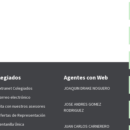
legiados
Agentes con Web
xtranet Colegiados
JOAQUIN DRAKE NOGUERO
orreo electrónico
JOSE ANDRES GOMEZ
ita con nuestros asesores
RODRIGUEZ
fertas de Representación
ntanilla Única
JUAN CARLOS CARNERERO