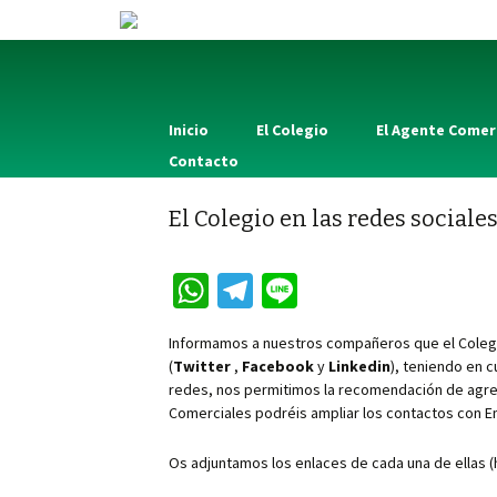
Inicio
El Colegio
El Agente Comer
Contacto
El Colegio en las redes sociale
W
Te
Li
h
le
n
Informamos a nuestros compañeros que el Colegio
at
gr
e
(
Twitter
,
Facebook
y
Linkedin
), teniendo en 
sA
a
redes, nos permitimos la recomendación de agreg
Comerciales podréis ampliar los contactos con
p
m
p
Os adjuntamos los enlaces de cada una de ellas (h