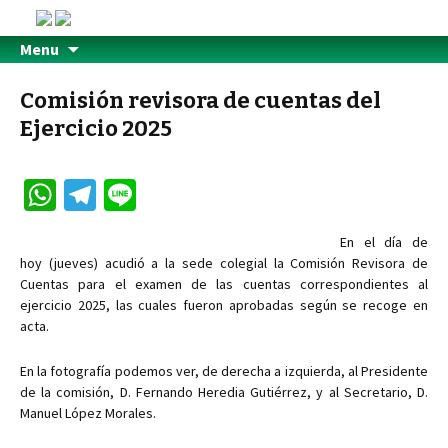
Menu
Comisión revisora de cuentas del
Ejercicio 2025
W
Te
Li
h
le
n
En el día de
at
gr
e
hoy (jueves) acudió a la sede colegial la Comisión Revisora de
sA
a
Cuentas para el examen de las cuentas correspondientes al
ejercicio 2025, las cuales fueron aprobadas según se recoge en
p
m
acta.
p
En la fotografía podemos ver, de derecha a izquierda, al Presidente
de la comisión, D. Fernando Heredia Gutiérrez, y al Secretario, D.
Manuel López Morales.