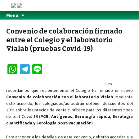
Menu
Convenio de colaboración firmado
entre el Colegio y el laboratorio
Vialab (pruebas Covid-19)
W
Te
Li
h
le
n
Les
at
gr
e
recordamos que recientemente el Colegio ha firmado un nuevo
sA
a
Convenio de colaboración con el laboratorio Vialab
. Mediante
este acuerdo, los colegiados/as podrán obtener descuentos del
p
m
10% sobre los precios de venta al público para los diferentes tipos
p
de test Covid-19 (
PCR, Antígenos, Serología rápida, Serología
cuantificada y Serología post-vacunación
).
Para acceder a los detalles de este convenio, deberán acceder a la