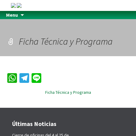
Menu
Ficha Técnica y Programa
W
Te
Li
h
le
n
Ficha Técnica y Programa
at
gr
e
sA
a
p
m
Últimas Noticias
p
Cierre de oficinas del 4 al 25 de