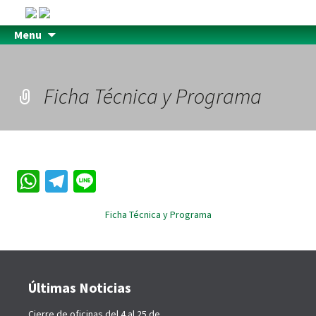
Menu
Ficha Técnica y Programa
W
Te
Li
h
le
n
Ficha Técnica y Programa
at
gr
e
sA
a
p
m
Últimas Noticias
p
Cierre de oficinas del 4 al 25 de