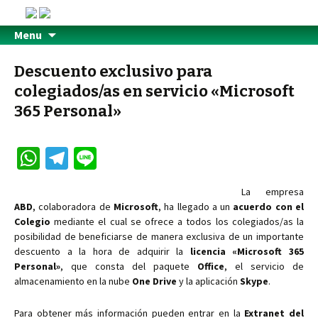
Menu
Descuento exclusivo para
colegiados/as en servicio «Microsoft
365 Personal»
W
Te
Li
h
le
n
La empresa
at
gr
e
ABD
, colaboradora de
Microsoft
, ha llegado a un
acuerdo con el
sA
a
Colegio
mediante el cual se ofrece a todos los colegiados/as la
posibilidad de beneficiarse de manera exclusiva de un importante
p
m
descuento a la hora de adquirir la
licencia «Microsoft 365
p
Personal»
, que consta del paquete
Office
, el servicio de
almacenamiento en la nube
One Drive
y la aplicación
Skype
.
Para obtener más información pueden entrar en la
Extranet del