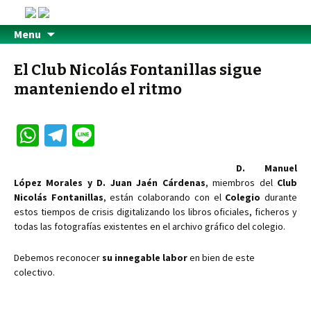
Menu
El Club Nicolás Fontanillas sigue
manteniendo el ritmo
W
Te
Li
h
le
n
D. Manuel
at
gr
e
López Morales y D. Juan Jaén Cárdenas
, miembros del
Club
sA
a
Nicolás Fontanillas
, están colaborando con el
Colegio
durante
estos tiempos de crisis digitalizando los libros oficiales, ficheros y
p
m
todas las fotografías existentes en el archivo gráfico del colegio.
p
Debemos reconocer
su innegable labor
en bien de este
colectivo.