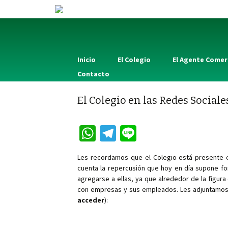
Inicio
El Colegio
El Agente Comer
Contacto
El Colegio en las Redes Sociale
W
Te
Li
h
le
n
Les recordamos que el Colegio está presente 
at
gr
e
cuenta la repercusión que hoy en día supone f
sA
a
agregarse a ellas, ya que alrededor de la figur
con empresas y sus empleados. Les adjuntamos l
p
m
acceder
):
p