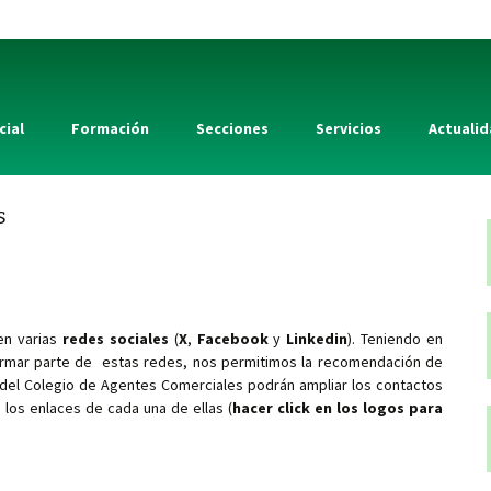
cial
Formación
Secciones
Servicios
Actuali
s
en varias
redes sociales
(
X
,
Facebook
y
Linkedin
). Teniendo en
ormar parte de estas redes, nos permitimos la recomendación de
a del Colegio de Agentes Comerciales podrán ampliar los contactos
os enlaces de cada una de ellas (
hacer click en los logos para