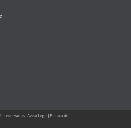
Z
O
tán reservados
|
Aviso Legal
|
Política de