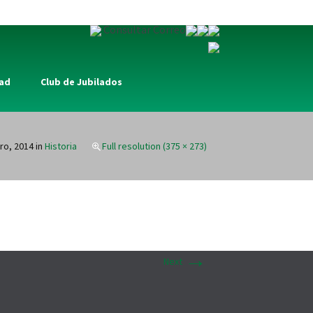
Consultar Correo
dad
Club de Jubilados
ro, 2014
in
Historia
Full resolution (375 × 273)
→
Next