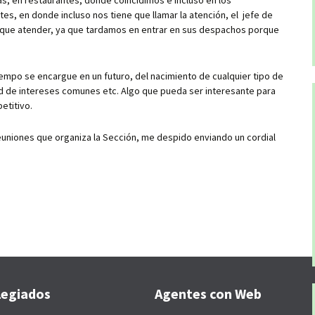
s, en restaurantes, donde coincidimos e incluso en los
es, en donde incluso nos tiene que llamar la atención, el jefe de
 que atender, ya que tardamos en entrar en sus despachos porque
iempo se encargue en un futuro, del nacimiento de cualquier tipo de
ad de intereses comunes etc. Algo que pueda ser interesante para
etitivo.
euniones que organiza la Sección, me despido enviando un cordial
legiados
Agentes con Web