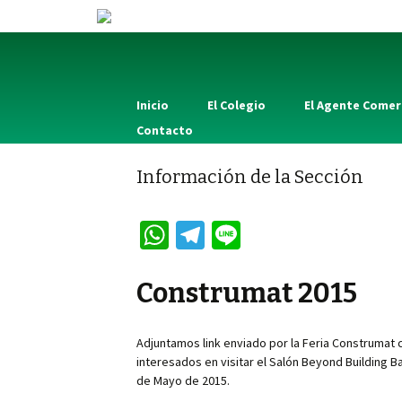
Inicio
El Colegio
El Agente Comer
Contacto
Información de la Sección
W
Te
Li
h
le
n
at
gr
e
Construmat 2015
sA
a
p
m
Adjuntamos link enviado por la Feria Construmat 
interesados en visitar el Salón Beyond Building B
p
de Mayo de 2015.