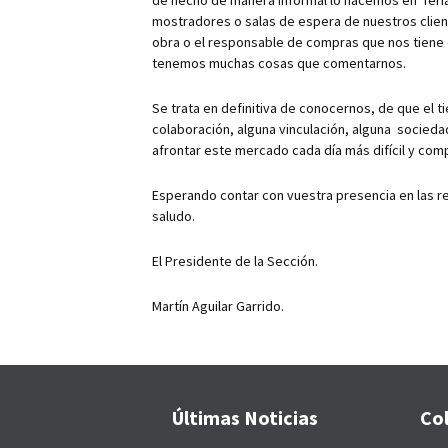
de hecho de manera informal lo hacemos en feria
mostradores o salas de espera de nuestros client
obra o el responsable de compras que nos tiene
tenemos muchas cosas que comentarnos.
Se trata en definitiva de conocernos, de que el t
colaboración, alguna vinculación, alguna socied
afrontar este mercado cada día más difícil y comp
Esperando contar con vuestra presencia en las r
saludo.
El Presidente de la Sección.
Martín Aguilar Garrido.
Últimas Noticias
Co