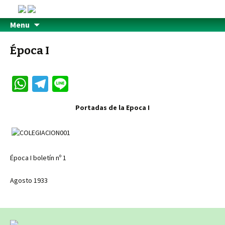
Menu
Época I
W
Te
Li
h
le
n
Portadas de la Epoca I
at
gr
e
sA
a
p
m
Época I boletín nº 1
p
Agosto 1933