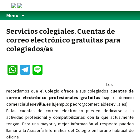
Menu
Servicios colegiales. Cuentas de
correo electrónico gratuitas para
colegiados/as
W
Te
Li
h
le
n
Les
at
gr
e
recordamos que el Colegio ofrece a sus colegiados
cuentas de
sA
a
correo electrónico profesionales gratuitas
bajo el dominio
comercialdesevilla.es
(Ejemplo: pedro@comercialdesevilla.es).
p
m
Estas cuentas de correo electrónico pueden dedicarse a la
p
actividad profesional y compatibilizarlas con la que actualmente
tengan. Para una mayor y mejor información al respecto pueden
llamar a la Asesoría Informática del Colegio en horario habitual de
oficina.