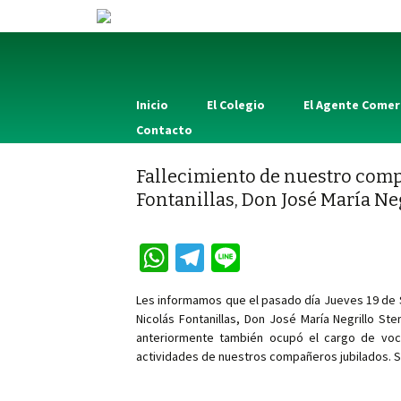
Inicio
El Colegio
El Agente Comer
Contacto
Fallecimiento de nuestro comp
Fontanillas, Don José María Ne
W
Te
Li
h
le
n
Les informamos que el pasado día Jueves 19 de 
at
gr
e
Nicolás Fontanillas, Don José María Negrillo St
sA
a
anteriormente también ocupó el cargo de voc
actividades de nuestros compañeros jubilados. 
p
m