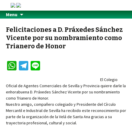
Menu
Felicitaciones a D. Práxedes Sánchez
Vicente por su nombramiento como
Trianero de Honor
W
Te
Li
h
le
n
El Colegio
at
gr
e
Oficial de Agentes Comerciales de Sevilla y Provincia quiere darle la
sA
a
enhorabuena D. Práxedes Sánchez Vicente por su nombramiento
como Trianero de Honor.
p
m
Nuestro amigo, compañero colegiado y Presidente del Círculo
p
Mercantil e Industrial de Sevilla ha recibido este reconocimiento por
parte de la organización de la Velá de Santa Ana gracias a su
trayectoria profesional, cultural y social.