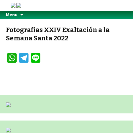
Menu
Fotografías XXIV Exaltación a la
Semana Santa 2022
W
Te
Li
h
le
n
at
gr
e
sA
a
p
m
p