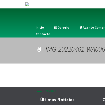
Skip
Inicio
El Colegio
El Agente Comer
to
Contacto
content
IMG-20220401-WA006
←
Previous
Últimas Noticias
C