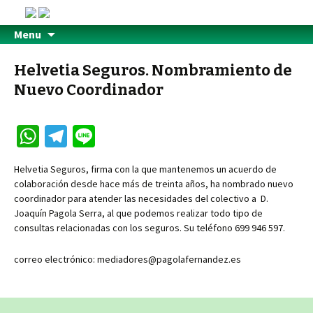
Menu
Helvetia Seguros. Nombramiento de
Nuevo Coordinador
W
Te
Li
h
le
n
Helvetia Seguros, firma con la que mantenemos un acuerdo de
at
gr
e
colaboración desde hace más de treinta años, ha nombrado nuevo
sA
a
coordinador para atender las necesidades del colectivo a D.
Joaquín Pagola Serra, al que podemos realizar todo tipo de
p
m
consultas relacionadas con los seguros. Su teléfono 699 946 597.
p
correo electrónico: mediadores@pagolafernandez.es