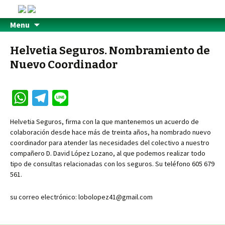
Menu
Helvetia Seguros. Nombramiento de
Nuevo Coordinador
W
Te
Li
h
le
n
Helvetia Seguros, firma con la que mantenemos un acuerdo de
at
gr
e
colaboración desde hace más de treinta años, ha nombrado nuevo
sA
a
coordinador para atender las necesidades del colectivo a nuestro
compañero D. David López Lozano, al que podemos realizar todo
p
m
tipo de consultas relacionadas con los seguros. Su teléfono 605 679
p
561.
su correo electrónico: lobolopez41@gmail.com