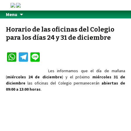
Menu
Horario de las oficinas del Colegio
para los días 24 y 31 de diciembre
W
Te
Li
h
le
n
Les informamos que el día de mañana
at
gr
e
(
miércoles 24 de diciembre
) y el próximo
miércoles 31 de
sA
a
diciembre
las oficinas del Colegio permanecerán
abiertas de
09:00 a 13:00 horas
.
p
m
p