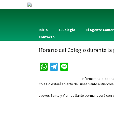
Inicio
El Colegio
El Agente Comer
Contacto
Horario del Colegio durante l
W
Te
Li
h
le
n
Informamos a todos
at
gr
e
Colegio estará abierto de Lunes Santo a Miércoles
sA
a
Jueves Santo y Viernes Santo permanecerá cerr
p
m
p